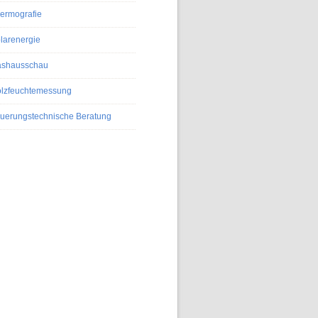
ermografie
larenergie
shausschau
lzfeuchtemessung
uerungstechnische Beratung