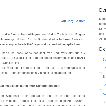
Der
Mode
von
Jörg Benner
hohe
Know-
und 
von Gasfeuerstätten obliegen gemäß den Technischen Regeln
Ansp
ssicherungspflichten für die Gasinstallation in ihrem Anwesen.
eter entsprechende Prüfungs- und Instandhaltungspflichten.
Die
 bedeutet, dass Gebäudeeigentümer und Vermieter für die
herheit der Gasinstallation ab der Hauptabsperreinrichtung (HAE)
Sc
ntwortlich sind.
e frei verlegten Erdgasleitungen innerhalb des Gebäudes sind
En
rlich auf ihren ordnungsgemäßen Zustand zu überprüfen.
En
Br
asinstallation durch Ihren Schornsteinfeger.
Ra
em Schornsteinfeger übertragen, d.h. gegen einen geringen
e frei verlegten Erdgasleitungen auf ordnungsgemäßen Zustand,
Sa
 und am Zähler auf freie Zugänglichkeit, Leitungsöffnungen auf