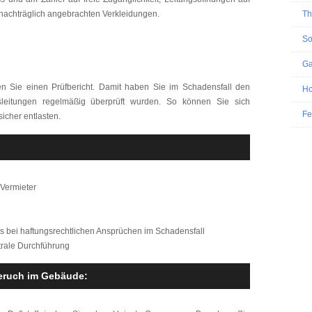
 nachträglich angebrachten Verkleidungen.
Th
So
Ga
en Sie einen Prüfbericht. Damit haben Sie im Schadensfall den
Ho
asleitungen regelmäßig überprüft wurden. So können Sie sich
Fe
cher entlasten.
 Vermieter
s bei haftungsrechtlichen Ansprüchen im Schadensfall
trale Durchführung
geruch im Gebäude: